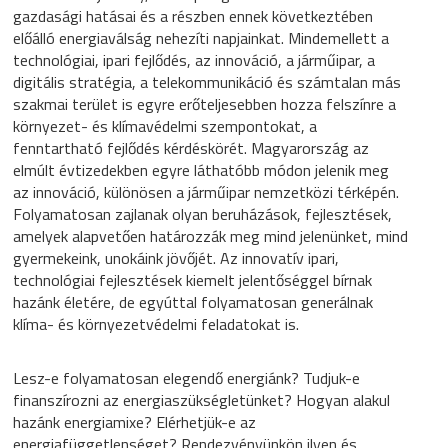
gazdasági hatásai és a részben ennek következtében
előálló energiaválság nehezíti napjainkat. Mindemellett a
technológiai, ipari fejlődés, az innováció, a járműipar, a
digitális stratégia, a telekommunikáció és számtalan más
szakmai terület is egyre erőteljesebben hozza felszínre a
környezet- és klímavédelmi szempontokat, a
fenntartható fejlődés kérdéskörét. Magyarország az
elmúlt évtizedekben egyre láthatóbb módon jelenik meg
az innováció, különösen a járműipar nemzetközi térképén.
Folyamatosan zajlanak olyan beruházások, fejlesztések,
amelyek alapvetően határozzák meg mind jelenünket, mind
gyermekeink, unokáink jövőjét. Az innovatív ipari,
technológiai fejlesztések kiemelt jelentőséggel bírnak
hazánk életére, de egyúttal folyamatosan generálnak
klíma- és környezetvédelmi feladatokat is.
Lesz-e folyamatosan elegendő energiánk? Tudjuk-e
finanszírozni az energiaszükségletünket? Hogyan alakul
hazánk energiamixe? Elérhetjük-e az
energiafüggetlenséget? Rendezvényünkön ilyen és