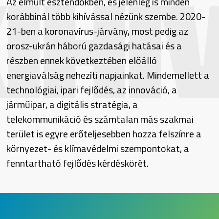
IHÍ
Az elmúlt esztendőkben, és jelenleg is minden
korábbinál több kihívással nézünk szembe. 2020-
21-ben a koronavírus-járvány, most pedig az
orosz-ukrán háború gazdasági hatásai és a
részben ennek következtében előálló
energiaválság nehezíti napjainkat. Mindemellett a
technológiai, ipari fejlődés, az innováció, a
járműipar, a digitális stratégia, a
telekommunikáció és számtalan más szakmai
terület is egyre erőteljesebben hozza felszínre a
környezet- és klímavédelmi szempontokat, a
fenntartható fejlődés kérdéskörét.