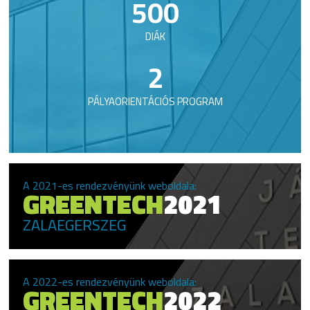
500
DIÁK
2
PÁLYAORIENTÁCIÓS PROGRAM
A 2021-es rendezvényünk weboldala:
GREENTECH
2021
ZALAEGERSZEG
A 2022-es rendezvényünk weboldala:
GREENTECH
2022