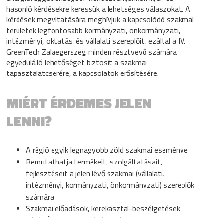
hasonló kérdésekre keressük a lehetséges válaszokat. A
kérdések megvitatására meghívjuk a kapcsolódó szakmai
területek legfontosabb kormányzati, önkormányzati,
intézményi, oktatási és vállalati szereplőit, ezáltal a IV.
GreenTech Zalaegerszeg minden résztvevő számára
egyedülálló lehetőséget biztosít a szakmai
tapasztalatcserére, a kapcsolatok erősítésére.
MIÉRT ÉRDEMES JELEN
LENNI?
A régió egyik legnagyobb zöld szakmai eseménye
Bemutathatja termékeit, szolgáltatásait,
fejlesztéseit a jelen lévő szakmai (vállalati,
intézményi, kormányzati, önkormányzati) szereplők
számára
Szakmai előadások, kerekasztal-beszélgetések