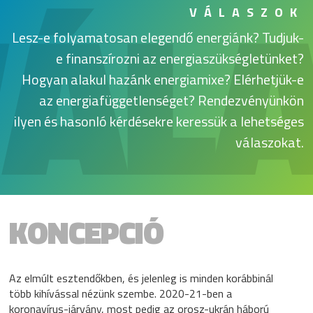
VÁL
VÁLASZOK
Lesz-e folyamatosan elegendő energiánk? Tudjuk-
e finanszírozni az energiaszükségletünket?
Hogyan alakul hazánk energiamixe? Elérhetjük-e
az energiafüggetlenséget? Rendezvényünkön
ilyen és hasonló kérdésekre keressük a lehetséges
válaszokat.
KONCEPCIÓ
Az elmúlt esztendőkben, és jelenleg is minden korábbinál
több kihívással nézünk szembe. 2020-21-ben a
koronavírus-járvány, most pedig az orosz-ukrán háború